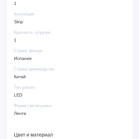
1
Коллекция
Strip
Кратность отгрузки
1
Страна бренда
Испания
Страна производства
Китай
Тип цоколя
LED
Форма светильника
Лента
Цвет и материал