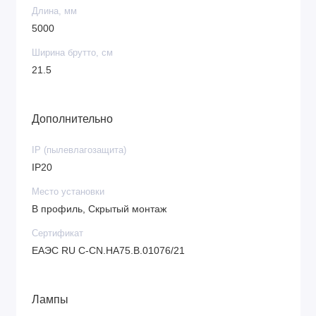
Длина, мм
5000
Ширина брутто, см
21.5
Дополнительно
IP (пылевлагозащита)
IP20
Место установки
В профиль, Скрытый монтаж
Сертификат
ЕАЭС RU С-CN.НА75.В.01076/21
Лампы