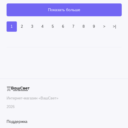
Показать больше
1
2
3
4
5
6
7
8
9
>
>|
Интернет-магазин «ВашСвет»
2026
Поддержка