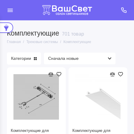
Комплектующие
Магнитные трековые системы
701 товар
Главная
Трековые системы
Комплектующие
Текстильные трековые системы
Категории
Трековые светильники
Шинопроводы
Комплектующие
Показать все
Комплектующие для
Комплектующие для