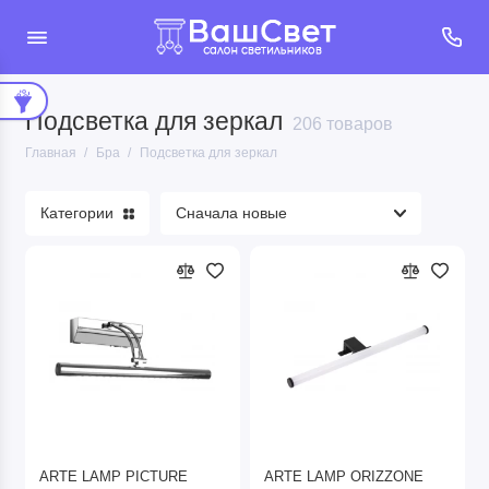
Подсветка для зеркал
Подсветка для зеркал
206 товаров
Главная
Бра
Подсветка для зеркал
Подсветка для лестниц
Категории
Показать все
ARTE LAMP PICTURE
ARTE LAMP ORIZZONE