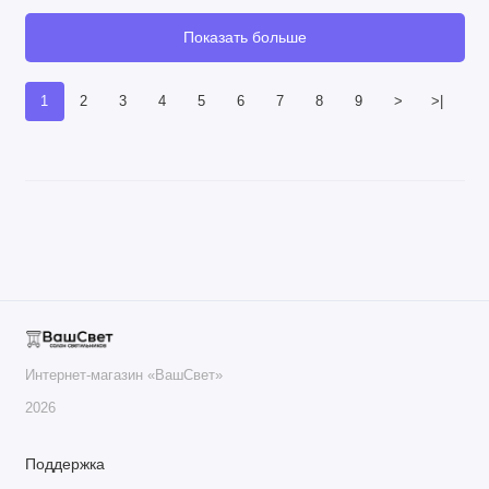
Показать больше
1
2
3
4
5
6
7
8
9
>
>|
Интернет-магазин «ВашСвет»
2026
Поддержка