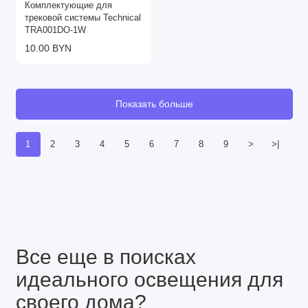
Комплектующие для
трековой системы Technical
TRA001DO-1W
10.00 BYN
Показать больше
1
2
3
4
5
6
7
8
9
>
>|
Все еще в поисках
идеального освещения для
своего дома?