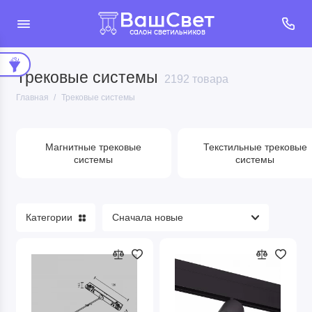
Трековые системы
Магнитные трековые системы
2192 товара
Главная
Трековые системы
Текстильные трековые системы
Трековые светильники
Магнитные трековые
Текстильные трековые
системы
системы
Шинопроводы
Комплектующие
Категории
Показать все