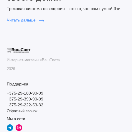
Трековая система освещения – это то, что вам нужно! Эти
современные светильники отлично подходят для любой
Читать дальше
комнаты – кухни, спальни или гостиной. Они не только
обеспечивают яркий и комфортный свет, но и добавляют
стиль вашему интерьеру.
Почему трековые системы освещения так
популярны?
Интернет-магазин «ВашСвет»
Гибкость и универсальность: Трековые системы
2026
освещения позволяют легко менять направление
света. Это особенно удобно на кухне, где важно
хорошее освещение рабочей зоны, или в спальне, где
Поддержка
хочется создать уютную атмосферу.
+375-29-180-90-09
Современный дизайн: Трековые светильники
+375-29-399-90-09
прекрасно смотрятся в любом интерьере, в том числе
+375-29-222-53-32
с натяжными потолками. Они не только
Обратный звонок
функциональны, но и придают вашему дому стильный
Мы в сети
и современный вид.
Простота установки: Установить трековые светильники