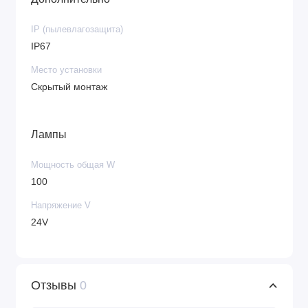
IP (пылевлагозащита)
IP67
Место установки
Скрытый монтаж
Лампы
Мощность общая W
100
Напряжение V
24V
Отзывы
0