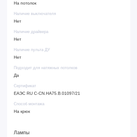
На потолок
Наличие выключателя
Нет
Наличие драйвера
Нет
Наличие пульта ДУ
Нет
Подходит для натяжных потолков
Да
Сертификат
ЕАЭС RU С-CN.НА75.В.01097/21
Способ монтажа
На крюк
Лампы