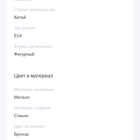
Страна производства
Китай
Тип цоколя
E14
Форма светильника
Фигурный
Цвет и материал
Материал основания
Металл
Материал плафона
Стекло
Цвет основания
Бронза