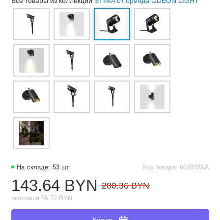
Все товары из коллекции
STIMA от бренда ODEON LIGHT
На складе: 53 шт.
Код товара: 6648/6WA
143.64 BYN
200.36 BYN
экономия 56.72 BYN
Купить