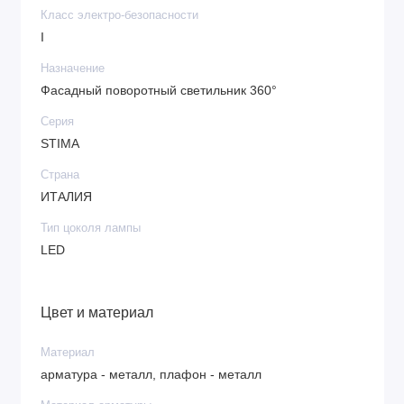
Класс электро-безопасности
I
Назначение
Фасадный поворотный светильник 360°
Серия
STIMA
Страна
ИТАЛИЯ
Тип цоколя лампы
LED
Цвет и материал
Материал
арматура - металл, плафон - металл