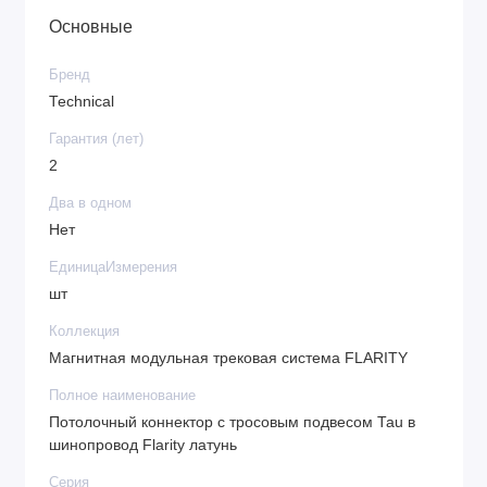
Основные
Бренд
Technical
Гарантия (лет)
2
Два в одном
Нет
ЕдиницаИзмерения
шт
Коллекция
Магнитная модульная трековая система FLARITY
Полное наименование
Потолочный коннектор с тросовым подвесом Tau в
шинопровод Flarity латунь
Серия