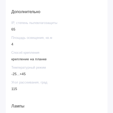
Дополнительно
IP, степень пылевлагозащиты
65
Площадь освещения, кв.м
4
Способ крепления
крепление на планке
Температурный режим
-25...+45
Угол рассеивания, град
115
Лампы