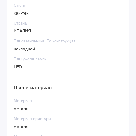
Стиль
хай-тек
Страна
ИТАЛИЯ
Тип светильника_По конструкции
накладной
Тип цоколя лампы
LED
Цвет и материал
Материал
металл
Материал арматуры
металл