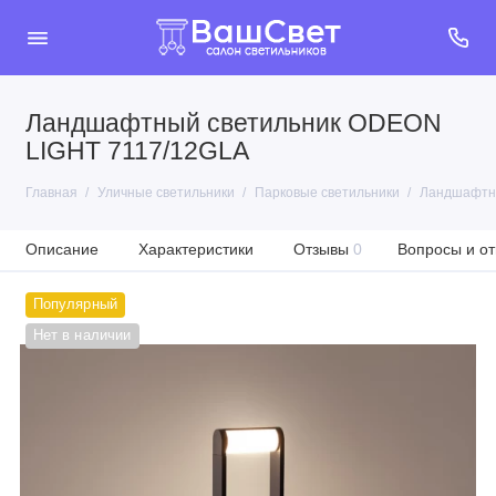
Ландшафтный светильник ODEON
LIGHT 7117/12GLA
Главная
Уличные светильники
Парковые светильники
Ландшафтны
Описание
Характеристики
Отзывы
0
Вопросы и от
Популярный
Нет в наличии