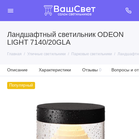
Ландшафтный светильник ODEON
LIGHT 7140/20GLA
Главная
Уличные светильники
Парковые светильники
Ландшафтны
Описание
Характеристики
Отзывы
0
Вопросы и от
Популярный