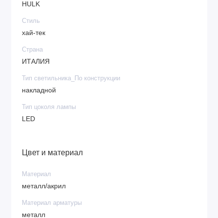
HULK
Стиль
хай-тек
Страна
ИТАЛИЯ
Тип светильника_По конструкции
накладной
Тип цоколя лампы
LED
Цвет и материал
Материал
металл/акрил
Материал арматуры
металл