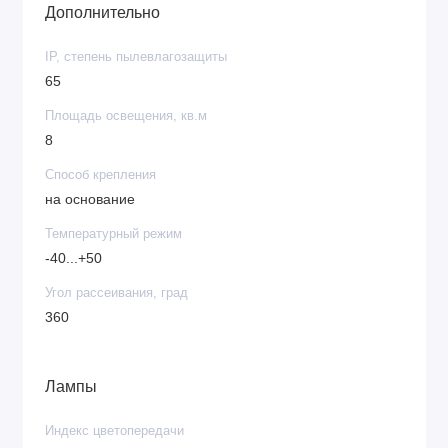
Дополнительно
IP, степень пылевлагозащиты
65
Площадь освещения, кв.м
8
Способ крепления
на основание
Температурный режим
-40...+50
Угол рассеивания, град
360
Лампы
Индекс цветопередачи