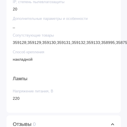
IP, степень пылевлагозащиты
20
Дополнительные параметры и особенности
_
Сопутствующие товары
359128;359129;359130;359131;359132;359133;358995;35875
Способ крепления
накладной
Лампы
Напряжение питания, В
220
Отзывы
0