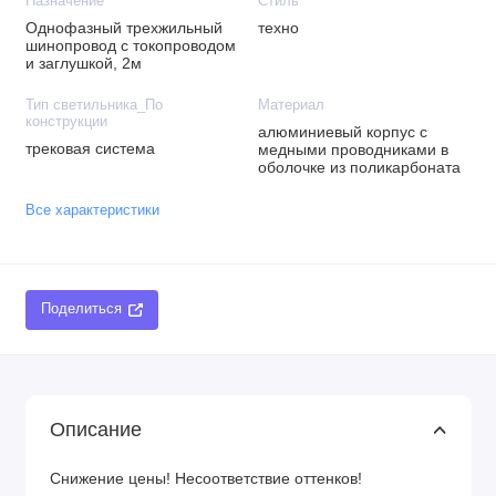
Назначение
Стиль
Однофазный трехжильный
техно
шинопровод с токопроводом
и заглушкой, 2м
Тип светильника_По
Материал
конструкции
алюминиевый корпус с
трековая система
медными проводниками в
оболочке из поликарбоната
Все характеристики
Поделиться
Описание
Снижение цены! Несоответствие оттенков!