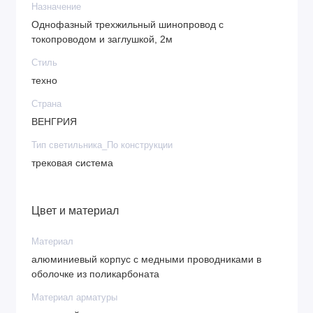
Назначение
Однофазный трехжильный шинопровод с
токопроводом и заглушкой, 2м
Стиль
техно
Страна
ВЕНГРИЯ
Тип светильника_По конструкции
трековая система
Цвет и материал
Материал
алюминиевый корпус с медными проводниками в
оболочке из поликарбоната
Материал арматуры