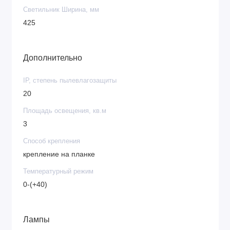
Светильник Ширина, мм
425
Дополнительно
IP, степень пылевлагозащиты
20
Площадь освещения, кв.м
3
Способ крепления
крепление на планке
Температурный режим
0-(+40)
Лампы