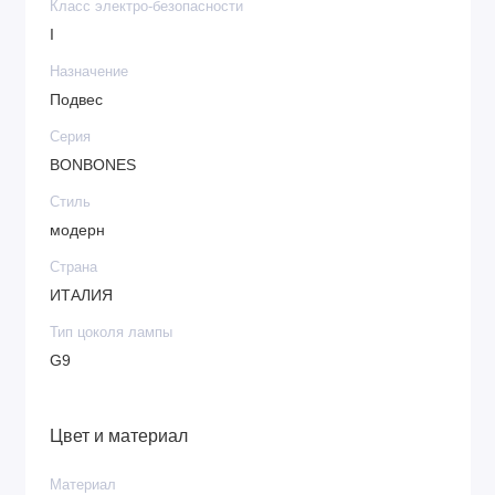
Класс электро-безопасности
I
Назначение
Подвес
Серия
BONBONES
Стиль
модерн
Страна
ИТАЛИЯ
Тип цоколя лампы
G9
Цвет и материал
Материал