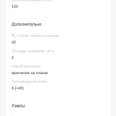
Светильник Диаметр, мм
120
Дополнительно
IP, степень пылевлагозащиты
20
Площадь освещения, кв.м
2
Способ крепления
крепление на планке
Температурный режим
0-(+40)
Лампы