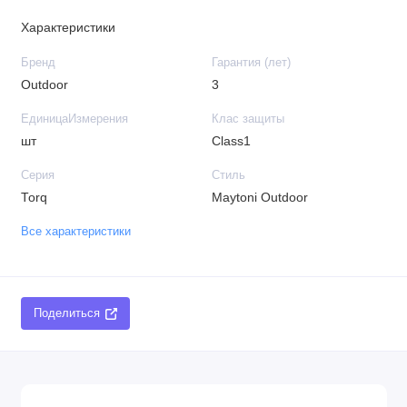
Характеристики
Бренд
Гарантия (лет)
Outdoor
3
ЕдиницаИзмерения
Клас защиты
шт
Class1
Серия
Стиль
Torq
Maytoni Outdoor
Все характеристики
Поделиться