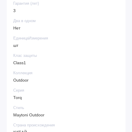
Гарантия (лет)
3
Два в одном
Нет
ЕдиницаИзмерения
шт
Клас защиты
Class1
Коллекция
Outdoor
Серия
Torq
Стиль
Maytoni Outdoor
Страна происхождения