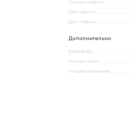
Фактура плафона
Цвет каркаса
Цвет плафона
Дополнительно
[КодТНВЭД]
Наличие пульта
Площадь освещения