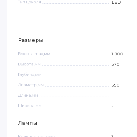
Тип цоколя
LED
Размеры
Высота max,мм
1 800
Высота,мм
570
Глубина,мм
-
Диаметр,мм
550
Длина,мм
-
Ширина,мм
-
Лампы
Количество ламп
1