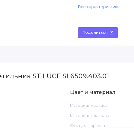
Все характеристики
Поделиться
тильник ST LUCE SL6509.403.01
Цвет и материал
Материал каркаса
Материал плафона
Фактура каркаса