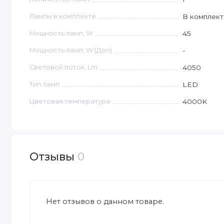
Лампы в комплекте
В комплект
Мощность ламп, W
45
Мощность ламп, W (Доп)
-
Световой поток, Lm
4050
Тип ламп
LED
Цветовая температура
4000K
Отзывы
0
Нет отзывов о данном товаре.