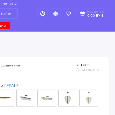
80-90-09
Корзина
0
Найти
0.00 BYN
ции
ST LUCE
 сравнение
Производитель
ии
FESALE