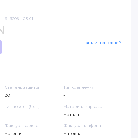
а: SL6509.403.01
N
Нашли дешевле?
Степень защиты
Тип крепления
20
-
Тип цоколя (Доп)
Материал каркаса
металл
Фактура каркаса
Фактура плафона
матовая
матовая