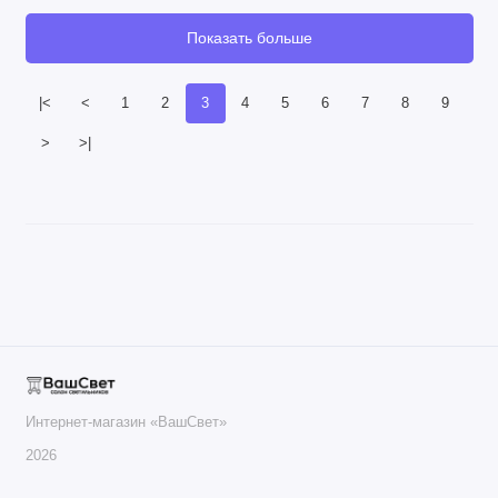
Показать больше
|<
<
1
2
3
4
5
6
7
8
9
>
>|
Интернет-магазин «ВашСвет»
2026