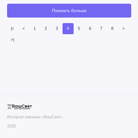
Показать больше
|<
<
1
2
3
4
5
6
7
8
>
>|
Интернет-магазин «ВашСвет»
2026