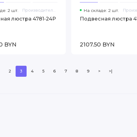
де: 2 шт.
Производитель: Favourite
На складе: 2 шт.
ная люстра 4781-24P
Подвесная люстра 47
0 BYN
2107.50 BYN
2
3
4
5
6
7
8
9
>
>|