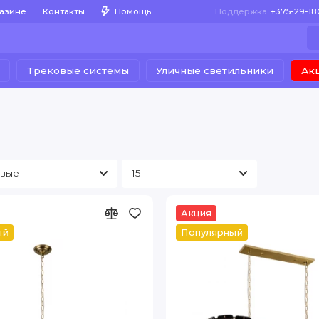
газине
Контакты
Помощь
Поддержка
+375-29-1
Трековые системы
Уличные светильники
Ак
Акция
ый
Популярный