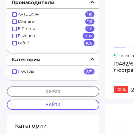
Производители
ARTE LAMP
191
Divinare
116
F-Promo
101
Favourite
297
Loft IT
166
На скла
Категория
10482/
люстра 
Люстры
871
-10 %
СБРОС
НАЙТИ
Категории