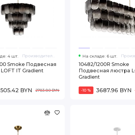
де: 4 шт.
Производитель: Loft IT
На складе: 6 шт.
600 Smoke Подвесная
10482/1200R Smoke
LOFT IT Gradient
Подвесная люстра L
Gradient
2505.42 BYN
3687.96 BYN
2783.80 BYN
-10 %