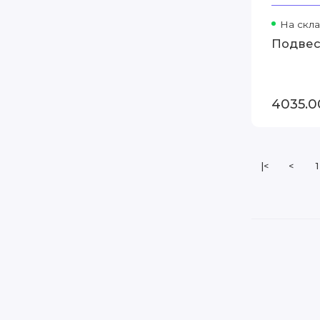
На скла
Подвес
4035.0
|<
<
1