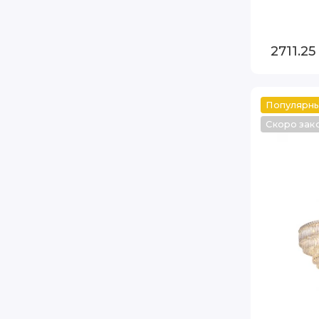
2711.2
Популярн
Скоро зак