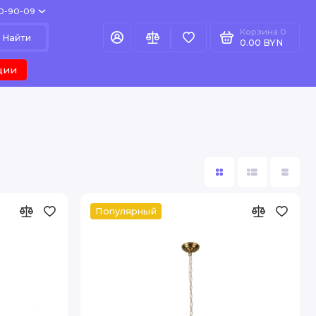
80-90-09
Корзина
0
Найти
0.00 BYN
ции
Популярный