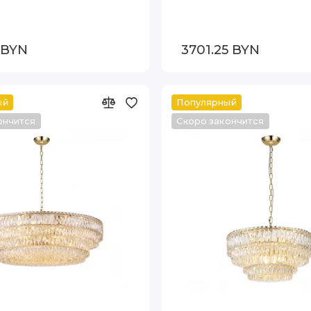
5 BYN
3701.25 BYN
ый
Популярный
ончится
Скоро закончится