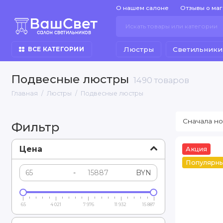
О нашем салоне
Отзывы о ма
Люстры
Светильники
ВСЕ КАТЕГОРИИ
Подвесные люстры
1490 товаров
Главная
Люстры
Подвесные люстры
Фильтр
Цена
Акция
Популярн
-
BYN
65
4 021
7 976
11 932
15 887