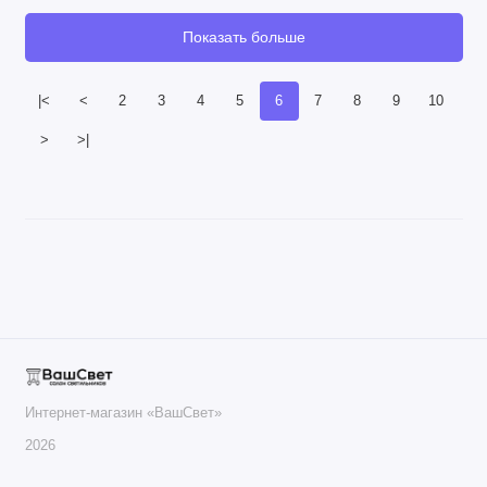
Показать больше
|<
<
2
3
4
5
6
7
8
9
10
>
>|
Интернет-магазин «ВашСвет»
2026