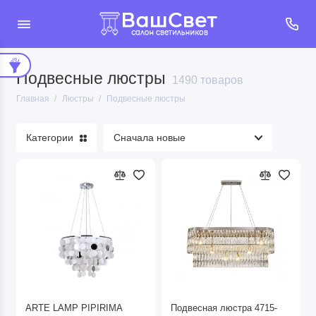
Подвесные люстры
Каскадные люстры
1490 товаров
Главная
Люстры
Подвесные люстры
Люстры на штанге
Категории
Подвесные люстры
Потолочные люстры
Показать все
ARTE LAMP PIPIRIMA
Подвесная люстра 4715-